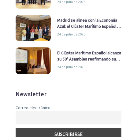
24 de julio de 2026
de Economía Azul
Madrid se alinea con la Economía
Azul: el Clúster Marítimo Español y
la Real Liga Naval avanzan alianzas
24 de julio de 2026
con el Ayuntamiento
El Clúster Marítimo Español alcanza
su 50ª Asamblea reafirmando su
liderazgo en la Economía Azul
24 de julio de 2026
Newsletter
Correo electrónico