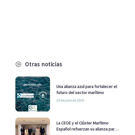
Otras noticias
A
Una alianza azul para fortalecer el
futuro del sector marítimo
29 de julio de 2026
La CEOE y el Clúster Marítimo
Español refuerzan su alianza para
impulsar una estrategia Nacional