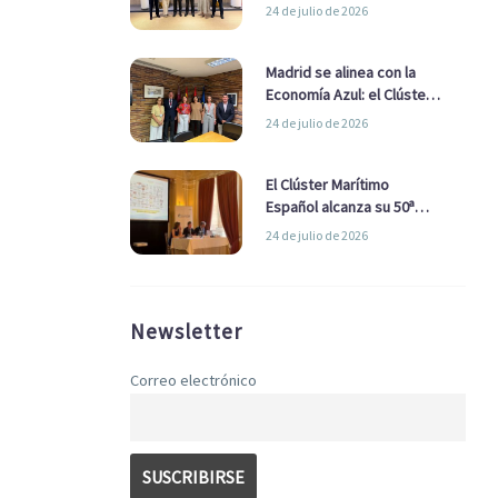
refuerzan su alianza para
24 de julio de 2026
impulsar una estrategia
Nacional de Economía Azul
Madrid se alinea con la
Economía Azul: el Clúster
Marítimo Español y la Real
24 de julio de 2026
Liga Naval avanzan
alianzas con el
Ayuntamiento
El Clúster Marítimo
Español alcanza su 50ª
Asamblea reafirmando su
24 de julio de 2026
liderazgo en la Economía
Azul
Newsletter
Correo electrónico