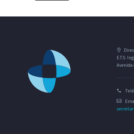
Dire
E.T.S. I
Avenida 
Tel
Emai
secreta