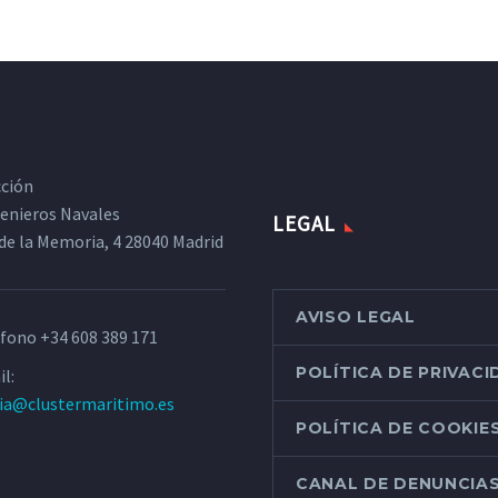
cción
ngenieros Navales
LEGAL
de la Memoria, 4 28040 Madrid
AVISO LEGAL
éfono
+34 608 389 171
POLÍTICA DE PRIVAC
l:
ria@clustermaritimo.es
POLÍTICA DE COOKIE
CANAL DE DENUNCIA