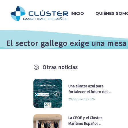
INICIO
QUIÉNES SOM
El sector gallego exige una mesa
Otras noticias
A
Una alianza azul para
fortalecer el futuro del
sector marítimo
29 de julio de 2026
La CEOE y el Clúster
Marítimo Español