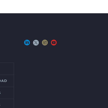
IDAD
S
S