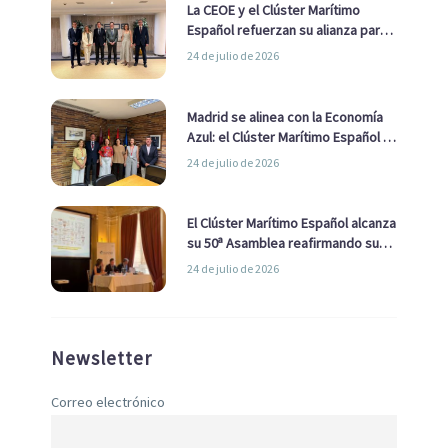
La CEOE y el Clúster Marítimo
Español refuerzan su alianza para
impulsar una estrategia Nacional
24 de julio de 2026
de Economía Azul
Madrid se alinea con la Economía
Azul: el Clúster Marítimo Español y
la Real Liga Naval avanzan alianzas
24 de julio de 2026
con el Ayuntamiento
El Clúster Marítimo Español alcanza
su 50ª Asamblea reafirmando su
liderazgo en la Economía Azul
24 de julio de 2026
Newsletter
Correo electrónico