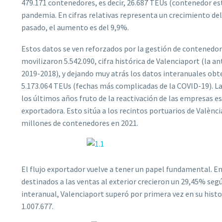
479.171 contenedores, es decir, 26.687 TEUs (contenedor est
pandemia. En cifras relativas representa un crecimiento del
pasado, el aumento es del 9,9%.
Estos datos se ven reforzados por la gestión de contenedores
movilizaron 5.542.090, cifra histórica de Valenciaport (la a
2019-2018), y dejando muy atrás los datos interanuales obt
5.173.064 TEUs (fechas más complicadas de la COVID-19). La
los últimos años fruto de la reactivación de las empresas e
exportadora. Esto sitúa a los recintos portuarios de Valènci
millones de contenedores en 2021.
El flujo exportador vuelve a tener un papel fundamental. En
destinados a las ventas al exterior crecieron un 29,45% segú
interanual, Valenciaport superó por primera vez en su histo
1.007.677.