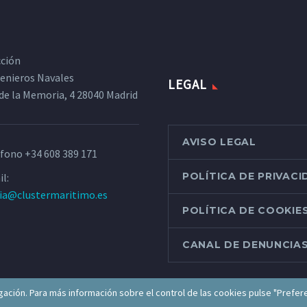
cción
ngenieros Navales
LEGAL
de la Memoria, 4 28040 Madrid
AVISO LEGAL
éfono
+34 608 389 171
POLÍTICA DE PRIVAC
l:
ria@clustermaritimo.es
POLÍTICA DE COOKIE
CANAL DE DENUNCIA
ación. Para más información sobre el control de las cookies pulse "Prefer