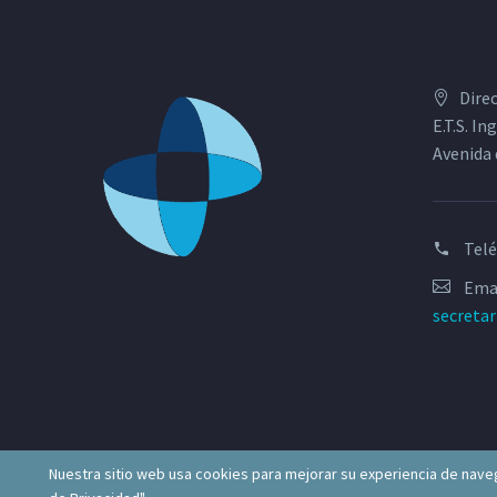
Dire
E.T.S. I
Avenida 
Tel
Emai
secreta
Nuestra sitio web usa cookies para mejorar su experiencia de naveg