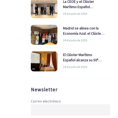
La CEOE y el Clúster
Marítimo Español
refuerzan su alianza para
24 de julio de 2026
impulsar una estrategia
Nacional de Economía Azul
Madrid se alinea con la
Economía Azul: el Clúster
Marítimo Español y la Real
24 de julio de 2026
Liga Naval avanzan
alianzas con el
Ayuntamiento
El Clúster Marítimo
Español alcanza su 50ª
Asamblea reafirmando su
24 de julio de 2026
liderazgo en la Economía
Azul
Newsletter
Correo electrónico