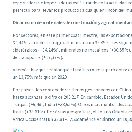
exportadoras e importadoras está tirando de la actividad ec
perfecto para llevar los productos a cualquier rincón del m
Dinamismo de materiales de construcción y agroalimentac
Por sectores, en este primer cuatrimestre, las exportacio
37,44% y la industria agroalimentaria un 35,45%. Les sigue
siderúrgicos (+34,24%), minerales no metálicos (+30,55%),
de transporte (+19,39%).
Además, hay que señalar que el tráfico ro-ro superó entre en
un 13,75% más que en 2020.
Por países, los contenedores llenos gestionados con China 
hasta alcanzar la cifra de 205.217. En cambio, Estados Unid
Turquía (+6,48), India (+38,65%). Otros incrementos desta
Italia (+38,61%). Por áreas geográficas, el Lejano Oriente 
África Occidental un 33,81% y Sudamérica Atlántico un 10,
Fuente: valenc