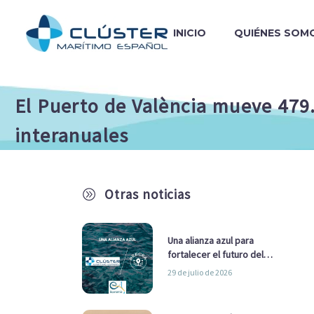
INICIO
QUIÉNES SOM
El Puerto de València mueve 479
interanuales
Otras noticias
A
Una alianza azul para
fortalecer el futuro del
sector marítimo
29 de julio de 2026