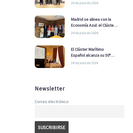
refuerzan su alianza para
24 de julio de 2026
impulsar una estrategia
Nacional de Economía Azul
Madrid se alinea con la
Economía Azul: el Clúster
Marítimo Español y la Real
24 de julio de 2026
Liga Naval avanzan
alianzas con el
Ayuntamiento
El Clúster Marítimo
Español alcanza su 50ª
Asamblea reafirmando su
24 de julio de 2026
liderazgo en la Economía
Azul
Newsletter
Correo electrónico