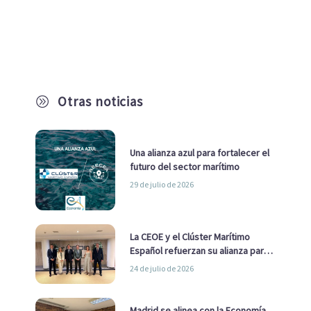
Otras noticias
A
Una alianza azul para fortalecer el
futuro del sector marítimo
29 de julio de 2026
La CEOE y el Clúster Marítimo
Español refuerzan su alianza para
impulsar una estrategia Nacional
24 de julio de 2026
de Economía Azul
Madrid se alinea con la Economía