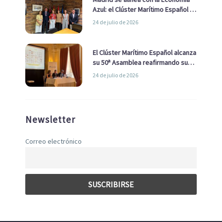
Azul: el Clúster Marítimo Español y
la Real Liga Naval avanzan alianzas
24 de julio de 2026
con el Ayuntamiento
El Clúster Marítimo Español alcanza
su 50ª Asamblea reafirmando su
liderazgo en la Economía Azul
24 de julio de 2026
Newsletter
Correo electrónico