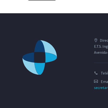
Dire
E.T.S. I
Avenida 
Tel
Emai
secreta