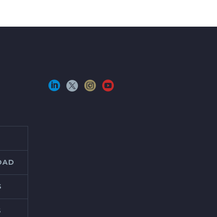
IDAD
S
S