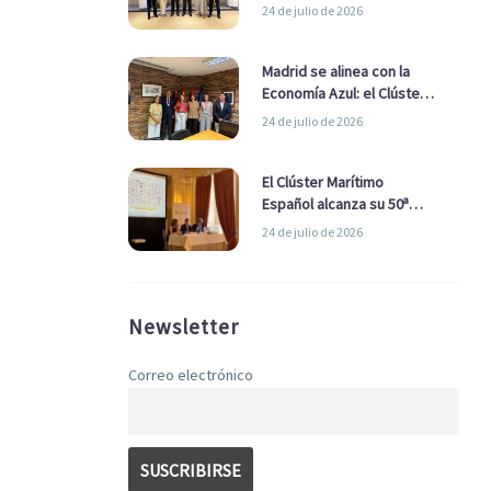
refuerzan su alianza para
24 de julio de 2026
impulsar una estrategia
Nacional de Economía Azul
Madrid se alinea con la
Economía Azul: el Clúster
Marítimo Español y la Real
24 de julio de 2026
Liga Naval avanzan
alianzas con el
Ayuntamiento
El Clúster Marítimo
Español alcanza su 50ª
Asamblea reafirmando su
24 de julio de 2026
liderazgo en la Economía
Azul
Newsletter
Correo electrónico