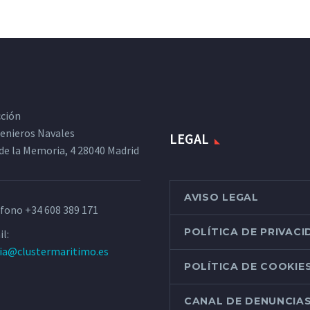
cción
ngenieros Navales
LEGAL
de la Memoria, 4 28040 Madrid
AVISO LEGAL
éfono
+34 608 389 171
POLÍTICA DE PRIVAC
l:
ria@clustermaritimo.es
POLÍTICA DE COOKIE
CANAL DE DENUNCIA