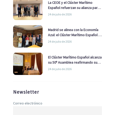
La CEOE y el Clúster Marítimo
Español refuerzan su alianza para
impulsar una estrategia Nacional
24 de julio de 2026
de Economía Azul
Madrid se alinea con la Economía
Azul: el Clúster Marítimo Español y
la Real Liga Naval avanzan alianzas
24 de julio de 2026
con el Ayuntamiento
El Clúster Marítimo Español alcanza
su 50ª Asamblea reafirmando su
liderazgo en la Economía Azul
24 de julio de 2026
Newsletter
Correo electrónico