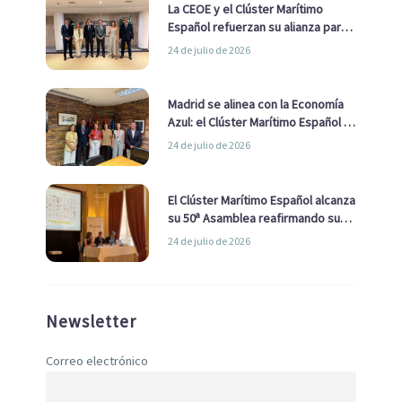
La CEOE y el Clúster Marítimo
Español refuerzan su alianza para
impulsar una estrategia Nacional
24 de julio de 2026
de Economía Azul
Madrid se alinea con la Economía
Azul: el Clúster Marítimo Español y
la Real Liga Naval avanzan alianzas
24 de julio de 2026
con el Ayuntamiento
El Clúster Marítimo Español alcanza
su 50ª Asamblea reafirmando su
liderazgo en la Economía Azul
24 de julio de 2026
Newsletter
Correo electrónico