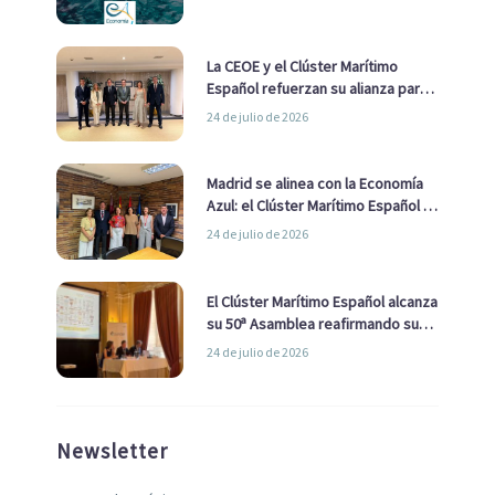
La CEOE y el Clúster Marítimo
Español refuerzan su alianza para
impulsar una estrategia Nacional
24 de julio de 2026
de Economía Azul
Madrid se alinea con la Economía
Azul: el Clúster Marítimo Español y
la Real Liga Naval avanzan alianzas
24 de julio de 2026
con el Ayuntamiento
El Clúster Marítimo Español alcanza
su 50ª Asamblea reafirmando su
liderazgo en la Economía Azul
24 de julio de 2026
Newsletter