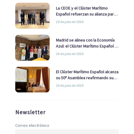
La CEOE y el Clúster Marítimo
Español refuerzan su alianza para
impulsar una estrategia Nacional
24 de julio de 2026
de Economía Azul
Madrid se alinea con la Economía
Azul: el Clúster Marítimo Español y
la Real Liga Naval avanzan alianzas
24 de julio de 2026
con el Ayuntamiento
El Clúster Marítimo Español alcanza
su 50ª Asamblea reafirmando su
liderazgo en la Economía Azul
24 de julio de 2026
Newsletter
Correo electrónico