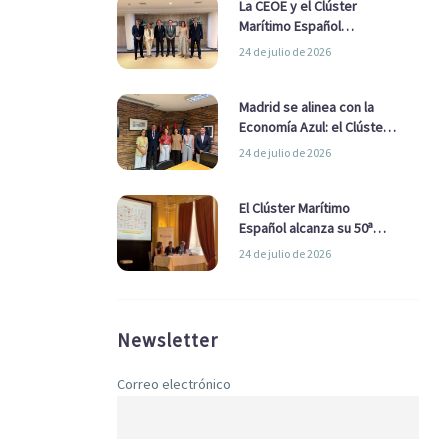
La CEOE y el Clúster
Marítimo Español
refuerzan su alianza para
24 de julio de 2026
impulsar una estrategia
Nacional de Economía Azul
Madrid se alinea con la
Economía Azul: el Clúster
Marítimo Español y la Real
24 de julio de 2026
Liga Naval avanzan
alianzas con el
Ayuntamiento
El Clúster Marítimo
Español alcanza su 50ª
Asamblea reafirmando su
24 de julio de 2026
liderazgo en la Economía
Azul
Newsletter
Correo electrónico