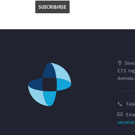
Dire
E.T.S. I
Avenida 
Tel
Emai
secreta