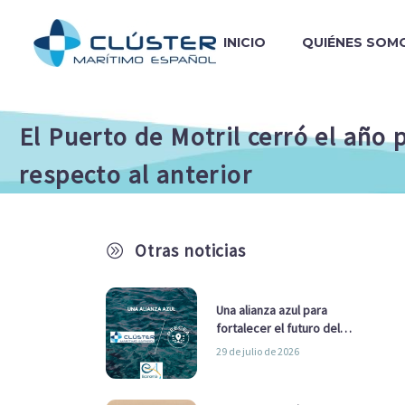
INICIO
QUIÉNES SOM
El Puerto de Motril cerró el año
respecto al anterior
Otras noticias
A
Una alianza azul para
fortalecer el futuro del
sector marítimo
29 de julio de 2026