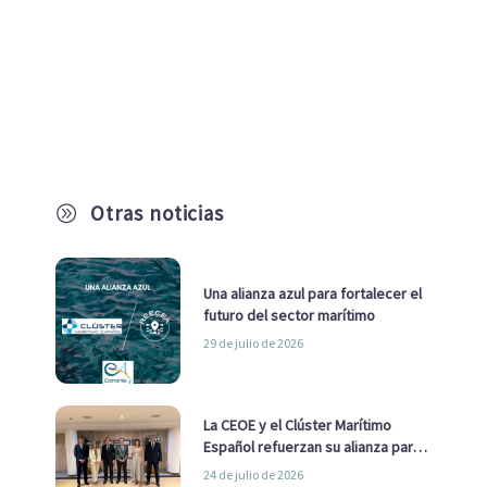
Otras noticias
A
Una alianza azul para fortalecer el
futuro del sector marítimo
29 de julio de 2026
La CEOE y el Clúster Marítimo
Español refuerzan su alianza para
impulsar una estrategia Nacional
24 de julio de 2026