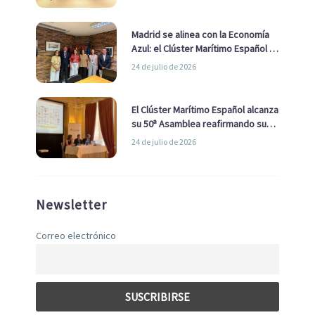
de Economía Azul
Madrid se alinea con la Economía
Azul: el Clúster Marítimo Español y
la Real Liga Naval avanzan alianzas
24 de julio de 2026
con el Ayuntamiento
El Clúster Marítimo Español alcanza
su 50ª Asamblea reafirmando su
liderazgo en la Economía Azul
24 de julio de 2026
Newsletter
Correo electrónico