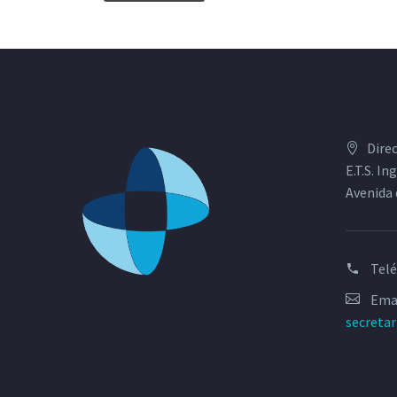
Dire
E.T.S. I
Avenida 
Tel
Emai
secreta