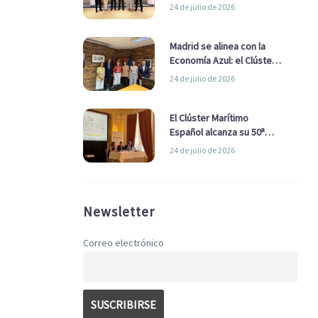
refuerzan su alianza para
24 de julio de 2026
impulsar una estrategia
Nacional de Economía Azul
Madrid se alinea con la
Economía Azul: el Clúster
Marítimo Español y la Real
24 de julio de 2026
Liga Naval avanzan
alianzas con el
Ayuntamiento
El Clúster Marítimo
Español alcanza su 50ª
Asamblea reafirmando su
24 de julio de 2026
liderazgo en la Economía
Azul
Newsletter
Correo electrónico