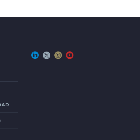
IDAD
S
S