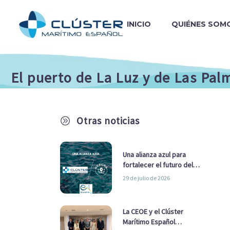
INICIO
QUIÉNES SOM
El puerto de La Luz y de Las Pal
Otras noticias
A
Una alianza azul para
fortalecer el futuro del
sector marítimo
29 de julio de 2026
La CEOE y el Clúster
Marítimo Español