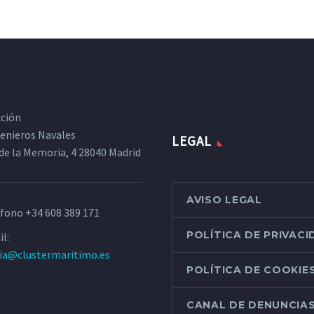
cción
ngenieros Navales
LEGAL
de la Memoria, 4 28040 Madrid
AVISO LEGAL
éfono
+34 608 389 171
POLÍTICA DE PRIVAC
l:
ria@clustermaritimo.es
POLÍTICA DE COOKIE
CANAL DE DENUNCIA