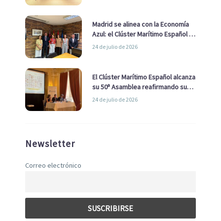
de Economía Azul
Madrid se alinea con la Economía
Azul: el Clúster Marítimo Español y
la Real Liga Naval avanzan alianzas
24 de julio de 2026
con el Ayuntamiento
El Clúster Marítimo Español alcanza
su 50ª Asamblea reafirmando su
liderazgo en la Economía Azul
24 de julio de 2026
Newsletter
Correo electrónico