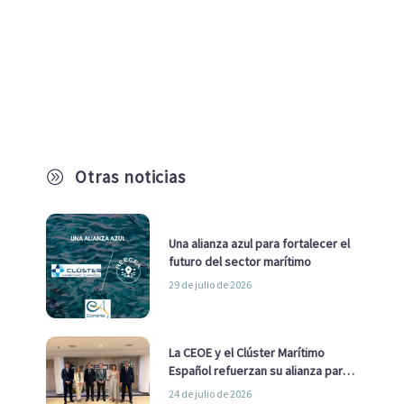
Otras noticias
A
Una alianza azul para fortalecer el
futuro del sector marítimo
29 de julio de 2026
La CEOE y el Clúster Marítimo
Español refuerzan su alianza para
impulsar una estrategia Nacional
24 de julio de 2026