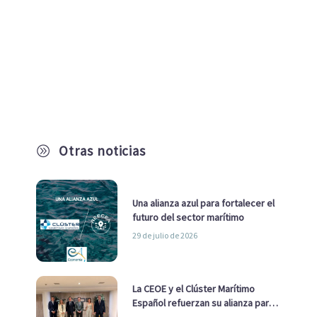
Otras noticias
A
Una alianza azul para fortalecer el
futuro del sector marítimo
29 de julio de 2026
La CEOE y el Clúster Marítimo
Español refuerzan su alianza para
impulsar una estrategia Nacional