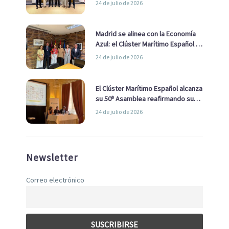
24 de julio de 2026
de Economía Azul
Madrid se alinea con la Economía
Azul: el Clúster Marítimo Español y
la Real Liga Naval avanzan alianzas
24 de julio de 2026
con el Ayuntamiento
El Clúster Marítimo Español alcanza
su 50ª Asamblea reafirmando su
liderazgo en la Economía Azul
24 de julio de 2026
Newsletter
Correo electrónico