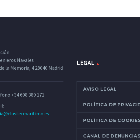
cción
ngenieros Navales
LEGAL
de la Memoria, 4 28040 Madrid
AVISO LEGAL
éfono
+34 608 389 171
POLÍTICA DE PRIVAC
l:
ria@clustermaritimo.es
POLÍTICA DE COOKIE
CANAL DE DENUNCIA