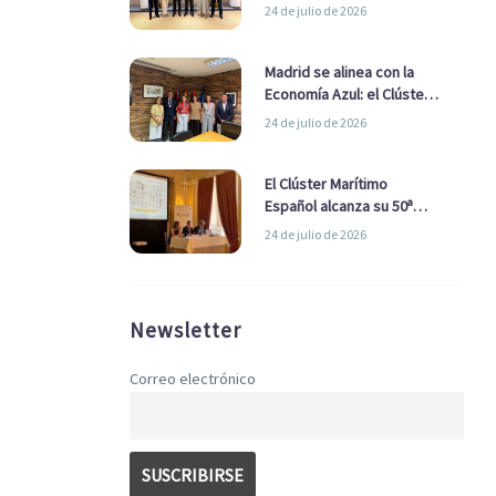
refuerzan su alianza para
24 de julio de 2026
impulsar una estrategia
Nacional de Economía Azul
Madrid se alinea con la
Economía Azul: el Clúster
Marítimo Español y la Real
24 de julio de 2026
Liga Naval avanzan
alianzas con el
Ayuntamiento
El Clúster Marítimo
Español alcanza su 50ª
Asamblea reafirmando su
24 de julio de 2026
liderazgo en la Economía
Azul
Newsletter
Correo electrónico