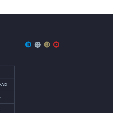
IDAD
S
S