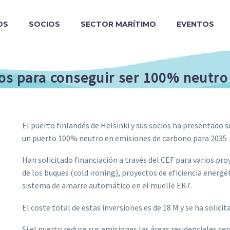
OS
SOCIOS
SECTOR MARÍTIMO
EVENTOS
dos para conseguir ser 100% neutro
El puerto finlandés de Helsinki y sus socios ha presentado su
un puerto 100% neutro en emisiones de carbono para 2035
Han solicitado financiación a través del CEF para varios pro
de los buques (cold ironing), proyectos de eficiencia energét
sistema de amarre automático en el muelle EK7.
El coste total de estas inversiones es de 18 M y se ha solici
Si el puerto reduce sus emisiones las áreas residenciales ce