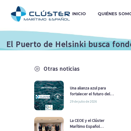
INICIO
QUIÉNES SOM
El Puerto de Helsinki busca fon
Otras noticias
A
Una alianza azul para
fortalecer el futuro del
sector marítimo
29 de julio de 2026
La CEOE y el Clúster
Marítimo Español