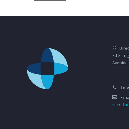
Dire
E.T.S. I
Avenida 
Tel
Emai
secreta