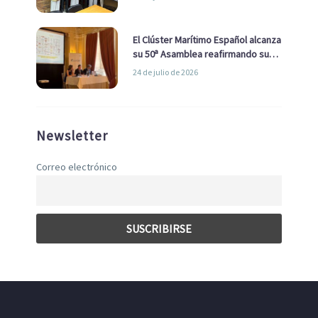
con el Ayuntamiento
El Clúster Marítimo Español alcanza
su 50ª Asamblea reafirmando su
liderazgo en la Economía Azul
24 de julio de 2026
Newsletter
Correo electrónico