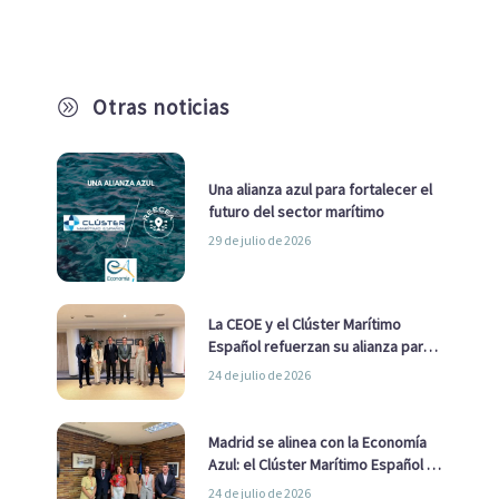
Otras noticias
A
Una alianza azul para fortalecer el
futuro del sector marítimo
29 de julio de 2026
La CEOE y el Clúster Marítimo
Español refuerzan su alianza para
impulsar una estrategia Nacional
24 de julio de 2026
de Economía Azul
Madrid se alinea con la Economía
Azul: el Clúster Marítimo Español y
la Real Liga Naval avanzan alianzas
24 de julio de 2026