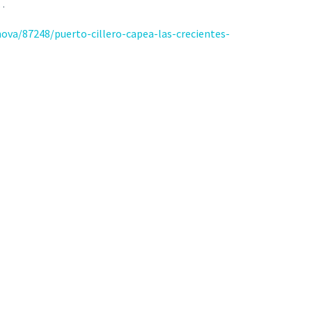
e…
ova/87248/puerto-cillero-capea-las-crecientes-