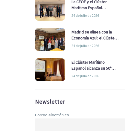
La CEOE y el Clúster
Marítimo Español
refuerzan su alianza para
24 de julio de 2026
impulsar una estrategia
Nacional de Economía Azul
Madrid se alinea con la
Economía Azul: el Clúster
Marítimo Español y la Real
24 de julio de 2026
Liga Naval avanzan
alianzas con el
Ayuntamiento
El Clúster Marítimo
Español alcanza su 50ª
Asamblea reafirmando su
24 de julio de 2026
liderazgo en la Economía
Azul
Newsletter
Correo electrónico