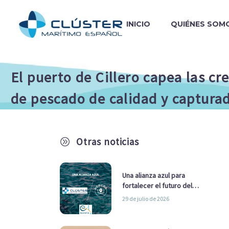
INICIO
QUIÉNES SOM
El puerto de Cillero capea las c
de pescado de calidad y captura
Otras noticias
A
Una alianza azul para
fortalecer el futuro del
sector marítimo
29 de julio de 2026