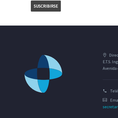
Dire
E.T.S. I
Avenida 
Tel
Emai
secreta