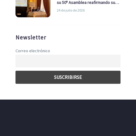
su 50ª Asamblea reafirmando su
liderazgo en la Economía Azul
24 de julio de 2026
Newsletter
Correo electrónico