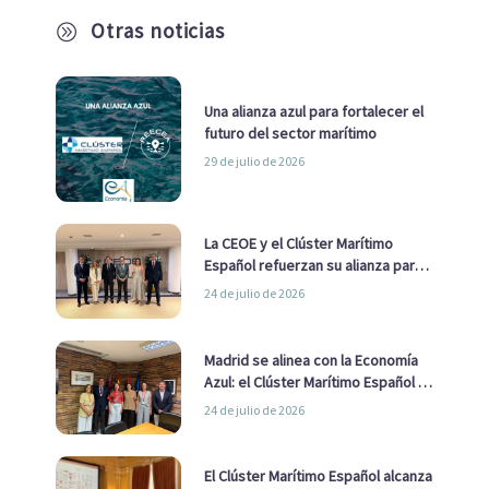
Otras noticias
A
Una alianza azul para fortalecer el
futuro del sector marítimo
29 de julio de 2026
La CEOE y el Clúster Marítimo
Español refuerzan su alianza para
impulsar una estrategia Nacional
24 de julio de 2026
de Economía Azul
Madrid se alinea con la Economía
Azul: el Clúster Marítimo Español y
la Real Liga Naval avanzan alianzas
24 de julio de 2026
con el Ayuntamiento
El Clúster Marítimo Español alcanza