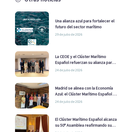
Una alianza azul para fortalecer el
futuro del sector marítimo
29 de julio de 2026
La CEOE y el Clúster Marítimo
Español refuerzan su alianza para
impulsar una estrategia Nacional
24 de julio de 2026
de Economía Azul
Madrid se alinea con la Economía
Azul: el Clúster Marítimo Español y
la Real Liga Naval avanzan alianzas
24 de julio de 2026
con el Ayuntamiento
El Clúster Marítimo Español alcanza
su 50ª Asamblea reafirmando su
liderazgo en la Economía Azul