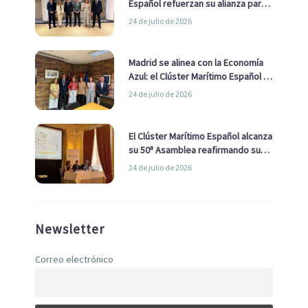
Español refuerzan su alianza para
impulsar una estrategia Nacional
24 de julio de 2026
de Economía Azul
Madrid se alinea con la Economía
Azul: el Clúster Marítimo Español y
la Real Liga Naval avanzan alianzas
24 de julio de 2026
con el Ayuntamiento
El Clúster Marítimo Español alcanza
su 50ª Asamblea reafirmando su
liderazgo en la Economía Azul
24 de julio de 2026
Newsletter
Correo electrónico