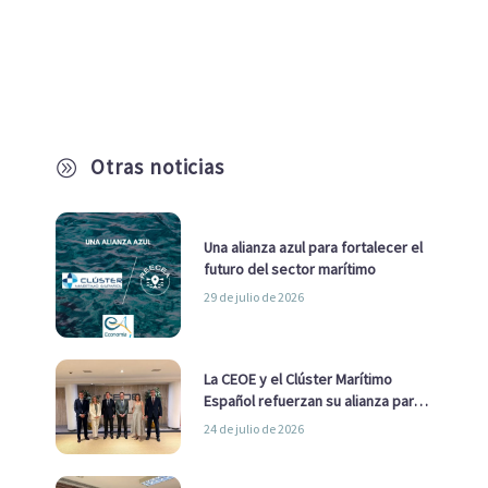
Otras noticias
A
Una alianza azul para fortalecer el
futuro del sector marítimo
29 de julio de 2026
La CEOE y el Clúster Marítimo
Español refuerzan su alianza para
impulsar una estrategia Nacional
24 de julio de 2026
de Economía Azul