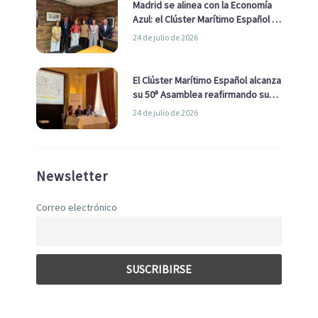
Madrid se alinea con la Economía
Azul: el Clúster Marítimo Español y
la Real Liga Naval avanzan alianzas
24 de julio de 2026
con el Ayuntamiento
El Clúster Marítimo Español alcanza
su 50ª Asamblea reafirmando su
liderazgo en la Economía Azul
24 de julio de 2026
Newsletter
Correo electrónico