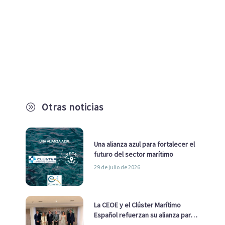
Otras noticias
A
Una alianza azul para fortalecer el
futuro del sector marítimo
29 de julio de 2026
La CEOE y el Clúster Marítimo
Español refuerzan su alianza para
impulsar una estrategia Nacional