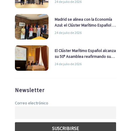
24 de julio de 2026
de Economía Azul
Madrid se alinea con la Economía
Azul: el Clúster Marítimo Español y
la Real Liga Naval avanzan alianzas
24 de julio de 2026
con el Ayuntamiento
El Clúster Marítimo Español alcanza
su 50ª Asamblea reafirmando su
liderazgo en la Economía Azul
24 de julio de 2026
Newsletter
Correo electrónico