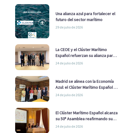
Una alianza azul para fortalecer el
futuro del sector marítimo
29 de julio de 2026
La CEOE y el Clúster Marítimo
Español refuerzan su alianza para
impulsar una estrategia Nacional
24 de julio de 2026
de Economía Azul
Madrid se alinea con la Economía
Azul: el Clúster Marítimo Español y
la Real Liga Naval avanzan alianzas
24 de julio de 2026
con el Ayuntamiento
El Clúster Marítimo Español alcanza
su 50ª Asamblea reafirmando su
liderazgo en la Economía Azul
24 de julio de 2026