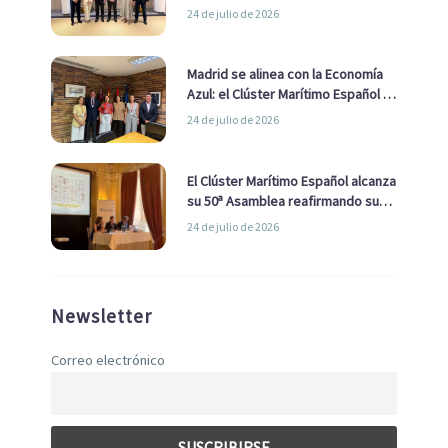
impulsar una estrategia Nacional
24 de julio de 2026
de Economía Azul
Madrid se alinea con la Economía
Azul: el Clúster Marítimo Español y
la Real Liga Naval avanzan alianzas
24 de julio de 2026
con el Ayuntamiento
El Clúster Marítimo Español alcanza
su 50ª Asamblea reafirmando su
liderazgo en la Economía Azul
24 de julio de 2026
Newsletter
Correo electrónico