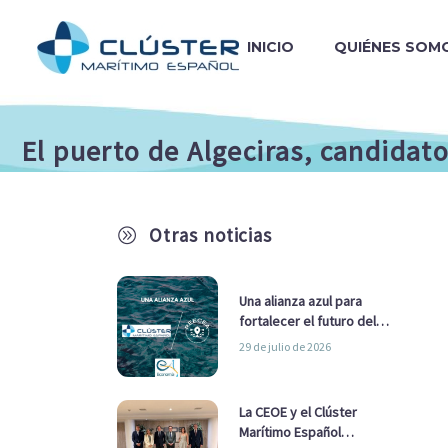
INICIO
QUIÉNES SOM
El puerto de Algeciras, candidat
Otras noticias
A
Una alianza azul para
fortalecer el futuro del
sector marítimo
29 de julio de 2026
La CEOE y el Clúster
Marítimo Español