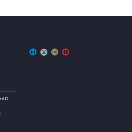
IDAD
S
S