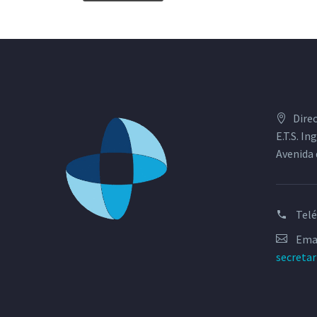
Dire
E.T.S. I
Avenida 
Tel
Emai
secreta