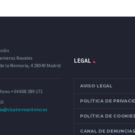
cción
ngenieros Navales
LEGAL
de la Memoria, 4 28040 Madrid
AVISO LEGAL
éfono
+34 608 389 171
POLÍTICA DE PRIVAC
l:
ria@clustermaritimo.es
POLÍTICA DE COOKIE
CANAL DE DENUNCIA