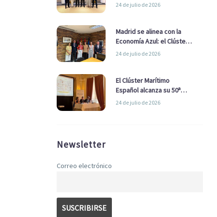
refuerzan su alianza para
24 de julio de 2026
impulsar una estrategia
Nacional de Economía Azul
Madrid se alinea con la
Economía Azul: el Clúster
Marítimo Español y la Real
24 de julio de 2026
Liga Naval avanzan
alianzas con el
Ayuntamiento
El Clúster Marítimo
Español alcanza su 50ª
Asamblea reafirmando su
24 de julio de 2026
liderazgo en la Economía
Azul
Newsletter
Correo electrónico