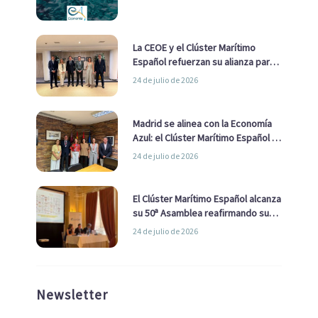
La CEOE y el Clúster Marítimo
Español refuerzan su alianza para
impulsar una estrategia Nacional
24 de julio de 2026
de Economía Azul
Madrid se alinea con la Economía
Azul: el Clúster Marítimo Español y
la Real Liga Naval avanzan alianzas
24 de julio de 2026
con el Ayuntamiento
El Clúster Marítimo Español alcanza
su 50ª Asamblea reafirmando su
liderazgo en la Economía Azul
24 de julio de 2026
Newsletter