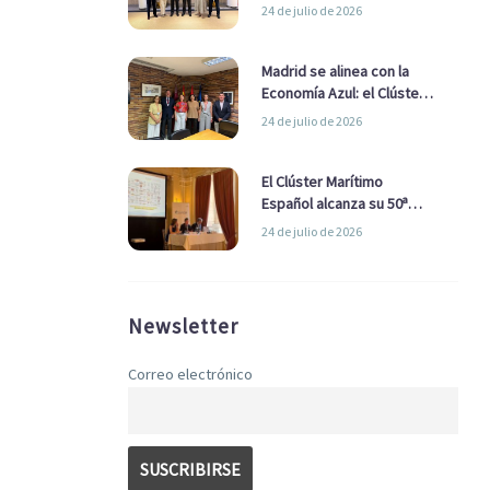
refuerzan su alianza para
24 de julio de 2026
impulsar una estrategia
Nacional de Economía Azul
Madrid se alinea con la
Economía Azul: el Clúster
Marítimo Español y la Real
24 de julio de 2026
Liga Naval avanzan
alianzas con el
Ayuntamiento
El Clúster Marítimo
Español alcanza su 50ª
Asamblea reafirmando su
24 de julio de 2026
liderazgo en la Economía
Azul
Newsletter
Correo electrónico