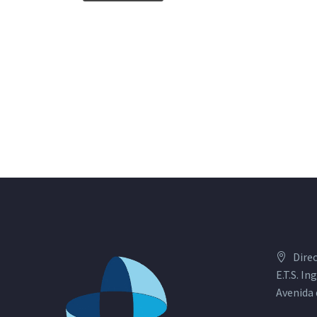
Dire
E.T.S. I
Avenida 