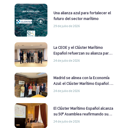
Una alianza azul para fortalecer el
futuro del sector marítimo
29 de julio de 2026
La CEOE y el Clúster Marítimo
Español refuerzan su alianza para
impulsar una estrategia Nacional
24 de julio de 2026
de Economía Azul
Madrid se alinea con la Economía
Azul: el Clúster Marítimo Español y
la Real Liga Naval avanzan alianzas
24 de julio de 2026
con el Ayuntamiento
El Clúster Marítimo Español alcanza
su 50ª Asamblea reafirmando su
liderazgo en la Economía Azul
24 de julio de 2026