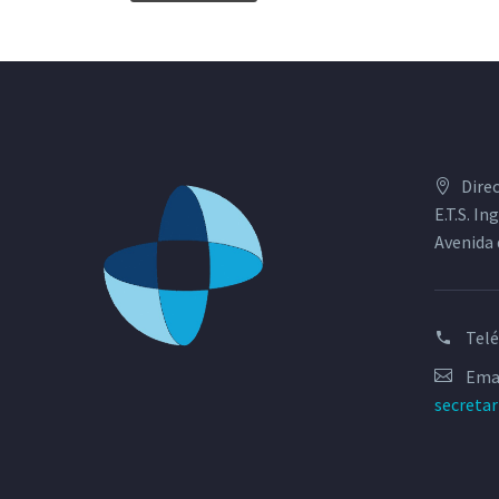
Dire
E.T.S. I
Avenida 
Tel
Emai
secreta