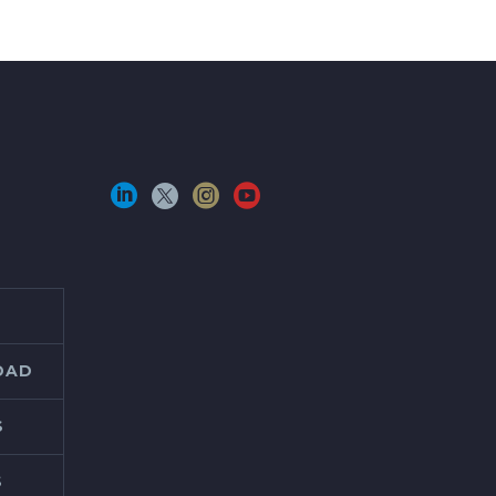
IDAD
S
S