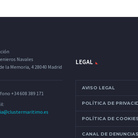
cción
ngenieros Navales
LEGAL
de la Memoria, 4 28040 Madrid
AVISO LEGAL
éfono
+34 608 389 171
POLÍTICA DE PRIVAC
l:
ria@clustermaritimo.es
POLÍTICA DE COOKIE
CANAL DE DENUNCIA