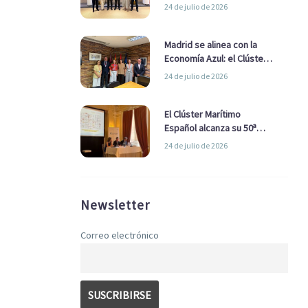
refuerzan su alianza para
24 de julio de 2026
impulsar una estrategia
Nacional de Economía Azul
Madrid se alinea con la
Economía Azul: el Clúster
Marítimo Español y la Real
24 de julio de 2026
Liga Naval avanzan
alianzas con el
Ayuntamiento
El Clúster Marítimo
Español alcanza su 50ª
Asamblea reafirmando su
24 de julio de 2026
liderazgo en la Economía
Azul
Newsletter
Correo electrónico