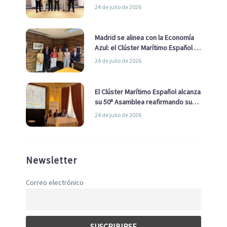
impulsar una estrategia Nacional
24 de julio de 2026
de Economía Azul
Madrid se alinea con la Economía
Azul: el Clúster Marítimo Español y
la Real Liga Naval avanzan alianzas
24 de julio de 2026
con el Ayuntamiento
El Clúster Marítimo Español alcanza
su 50ª Asamblea reafirmando su
liderazgo en la Economía Azul
24 de julio de 2026
Newsletter
Correo electrónico