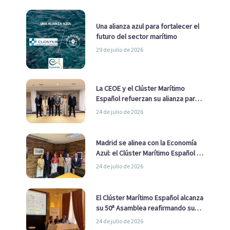
Una alianza azul para fortalecer el
futuro del sector marítimo
29 de julio de 2026
La CEOE y el Clúster Marítimo
Español refuerzan su alianza para
impulsar una estrategia Nacional
24 de julio de 2026
de Economía Azul
Madrid se alinea con la Economía
Azul: el Clúster Marítimo Español y
la Real Liga Naval avanzan alianzas
24 de julio de 2026
con el Ayuntamiento
El Clúster Marítimo Español alcanza
su 50ª Asamblea reafirmando su
liderazgo en la Economía Azul
24 de julio de 2026