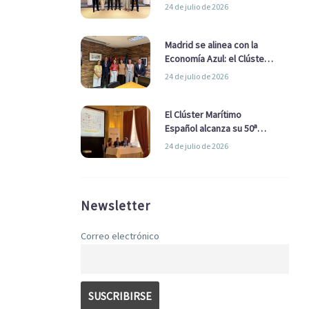
refuerzan su alianza para
24 de julio de 2026
impulsar una estrategia
Nacional de Economía Azul
Madrid se alinea con la
Economía Azul: el Clúster
Marítimo Español y la Real
24 de julio de 2026
Liga Naval avanzan
alianzas con el
Ayuntamiento
El Clúster Marítimo
Español alcanza su 50ª
Asamblea reafirmando su
24 de julio de 2026
liderazgo en la Economía
Azul
Newsletter
Correo electrónico