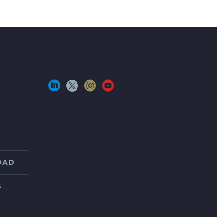
IDAD
S
S