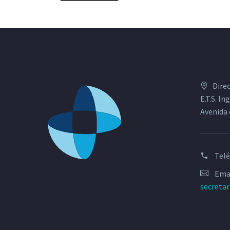
Dire
E.T.S. I
Avenida 
Tel
Emai
secreta