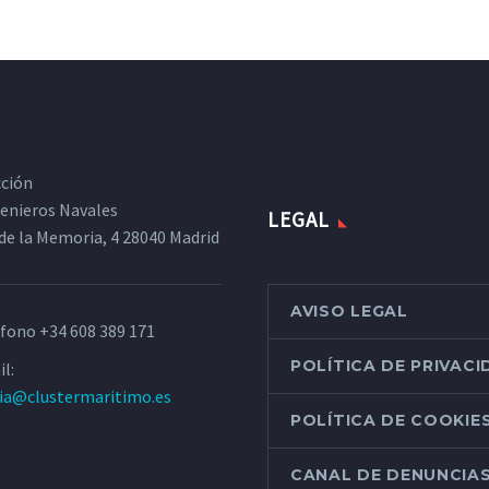
cción
ngenieros Navales
LEGAL
de la Memoria, 4 28040 Madrid
AVISO LEGAL
éfono
+34 608 389 171
POLÍTICA DE PRIVAC
l:
ria@clustermaritimo.es
POLÍTICA DE COOKIE
CANAL DE DENUNCIA