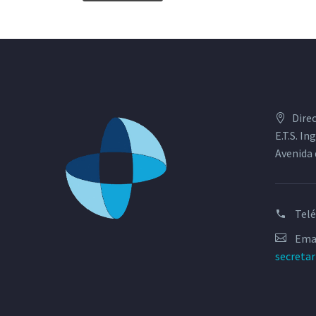
Dire
E.T.S. I
Avenida 
Tel
Emai
secreta