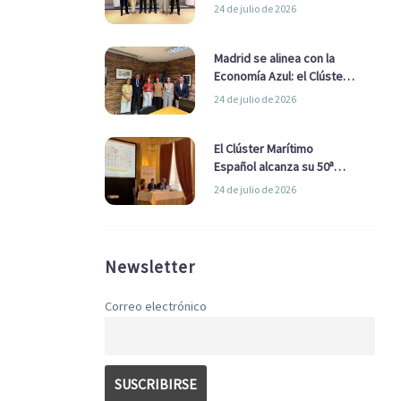
refuerzan su alianza para
24 de julio de 2026
impulsar una estrategia
Nacional de Economía Azul
Madrid se alinea con la
Economía Azul: el Clúster
Marítimo Español y la Real
24 de julio de 2026
Liga Naval avanzan
alianzas con el
Ayuntamiento
El Clúster Marítimo
Español alcanza su 50ª
Asamblea reafirmando su
24 de julio de 2026
liderazgo en la Economía
Azul
Newsletter
Correo electrónico