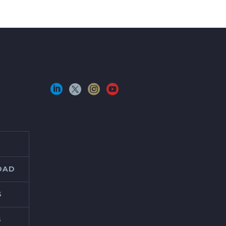
IDAD
S
S