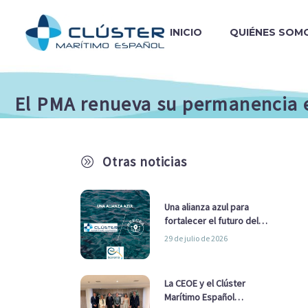
INICIO
QUIÉNES SOM
El PMA renueva su permanencia e
Otras noticias
A
Una alianza azul para
fortalecer el futuro del
sector marítimo
29 de julio de 2026
La CEOE y el Clúster
Marítimo Español