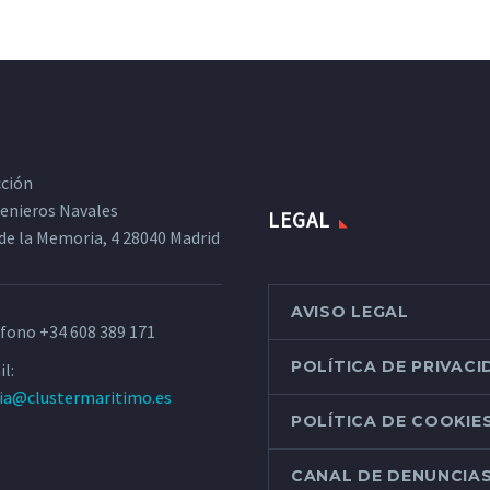
cción
ngenieros Navales
LEGAL
de la Memoria, 4 28040 Madrid
AVISO LEGAL
éfono
+34 608 389 171
POLÍTICA DE PRIVAC
l:
ria@clustermaritimo.es
POLÍTICA DE COOKIE
CANAL DE DENUNCIA