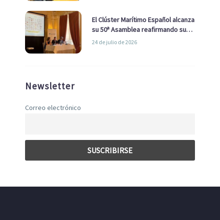
El Clúster Marítimo Español alcanza
su 50ª Asamblea reafirmando su
liderazgo en la Economía Azul
24 de julio de 2026
Newsletter
Correo electrónico