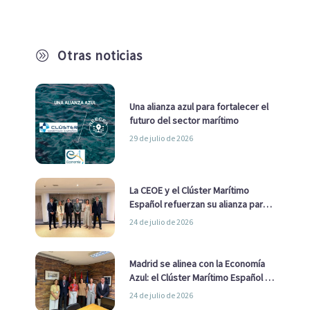
Otras noticias
A
Una alianza azul para fortalecer el
futuro del sector marítimo
29 de julio de 2026
La CEOE y el Clúster Marítimo
Español refuerzan su alianza para
impulsar una estrategia Nacional
24 de julio de 2026
de Economía Azul
Madrid se alinea con la Economía
Azul: el Clúster Marítimo Español y
la Real Liga Naval avanzan alianzas
24 de julio de 2026
con el Ayuntamiento