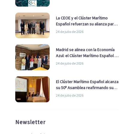
La CEOE y el Clúster Marítimo
Español refuerzan su alianza para
impulsar una estrategia Nacional
24 de julio de 2026
de Economía Azul
Madrid se alinea con la Economía
Azul: el Clúster Marítimo Español y
la Real Liga Naval avanzan alianzas
24 de julio de 2026
con el Ayuntamiento
El Clúster Marítimo Español alcanza
su 50ª Asamblea reafirmando su
liderazgo en la Economía Azul
24 de julio de 2026
Newsletter