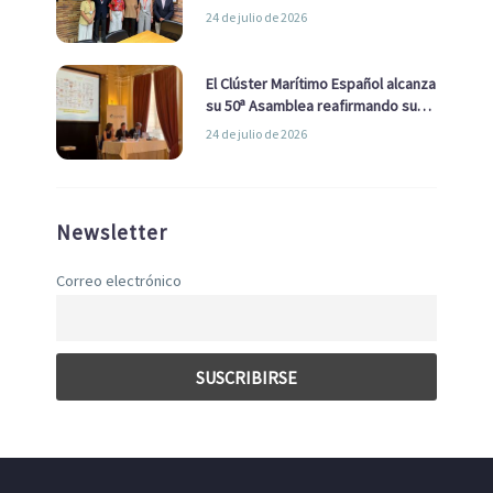
la Real Liga Naval avanzan alianzas
24 de julio de 2026
con el Ayuntamiento
El Clúster Marítimo Español alcanza
su 50ª Asamblea reafirmando su
liderazgo en la Economía Azul
24 de julio de 2026
Newsletter
Correo electrónico