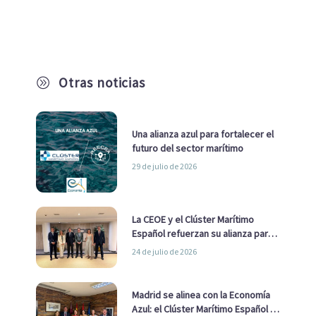
Otras noticias
A
Una alianza azul para fortalecer el
futuro del sector marítimo
29 de julio de 2026
La CEOE y el Clúster Marítimo
Español refuerzan su alianza para
impulsar una estrategia Nacional
24 de julio de 2026
de Economía Azul
Madrid se alinea con la Economía
Azul: el Clúster Marítimo Español y