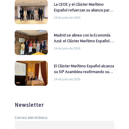
La CEOE y el Clúster Marítimo
Español refuerzan su alianza para
impulsar una estrategia Nacional
24 de julio de 2026
de Economía Azul
Madrid se alinea con la Economía
Azul: el Clúster Marítimo Español y
la Real Liga Naval avanzan alianzas
24 de julio de 2026
con el Ayuntamiento
El Clúster Marítimo Español alcanza
su 50ª Asamblea reafirmando su
liderazgo en la Economía Azul
24 de julio de 2026
Newsletter
Correo electrónico