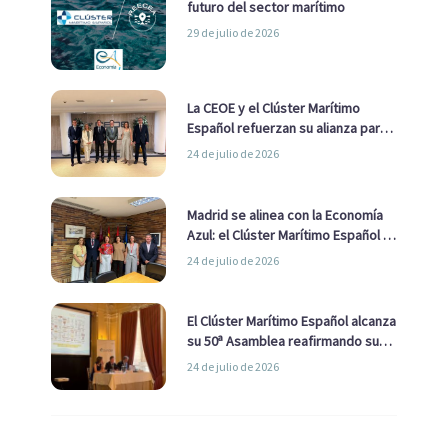
futuro del sector marítimo
29 de julio de 2026
La CEOE y el Clúster Marítimo
Español refuerzan su alianza para
impulsar una estrategia Nacional
24 de julio de 2026
de Economía Azul
Madrid se alinea con la Economía
Azul: el Clúster Marítimo Español y
la Real Liga Naval avanzan alianzas
24 de julio de 2026
con el Ayuntamiento
El Clúster Marítimo Español alcanza
su 50ª Asamblea reafirmando su
liderazgo en la Economía Azul
24 de julio de 2026