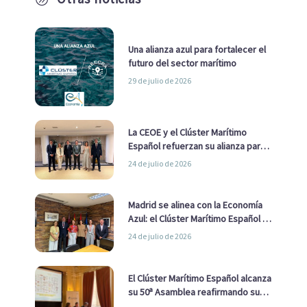
Una alianza azul para fortalecer el
futuro del sector marítimo
29 de julio de 2026
La CEOE y el Clúster Marítimo
Español refuerzan su alianza para
impulsar una estrategia Nacional
24 de julio de 2026
de Economía Azul
Madrid se alinea con la Economía
Azul: el Clúster Marítimo Español y
la Real Liga Naval avanzan alianzas
24 de julio de 2026
con el Ayuntamiento
El Clúster Marítimo Español alcanza
su 50ª Asamblea reafirmando su
liderazgo en la Economía Azul