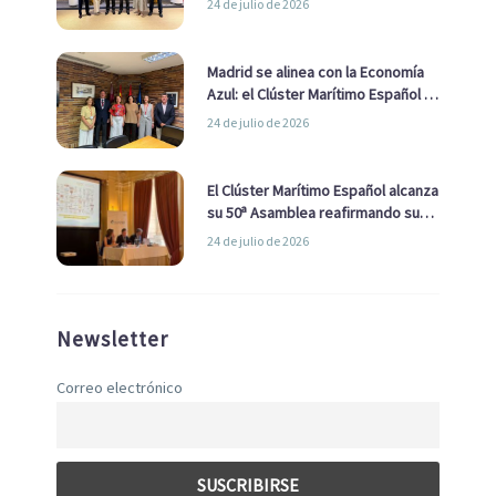
24 de julio de 2026
de Economía Azul
Madrid se alinea con la Economía
Azul: el Clúster Marítimo Español y
la Real Liga Naval avanzan alianzas
24 de julio de 2026
con el Ayuntamiento
El Clúster Marítimo Español alcanza
su 50ª Asamblea reafirmando su
liderazgo en la Economía Azul
24 de julio de 2026
Newsletter
Correo electrónico