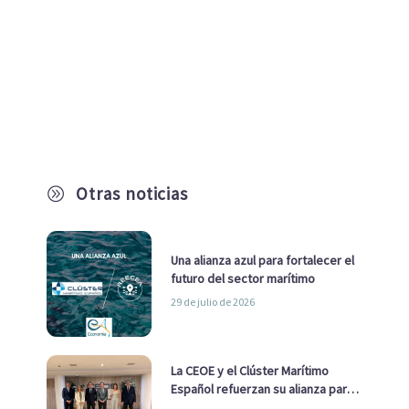
Otras noticias
A
Una alianza azul para fortalecer el
futuro del sector marítimo
29 de julio de 2026
La CEOE y el Clúster Marítimo
Español refuerzan su alianza para
impulsar una estrategia Nacional