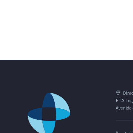
Dire
E.T.S. I
Avenida 