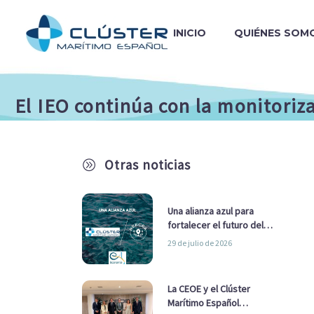
INICIO
QUIÉNES SOM
El IEO continúa con la monitoriz
Otras noticias
A
Una alianza azul para
fortalecer el futuro del
sector marítimo
29 de julio de 2026
La CEOE y el Clúster
Marítimo Español