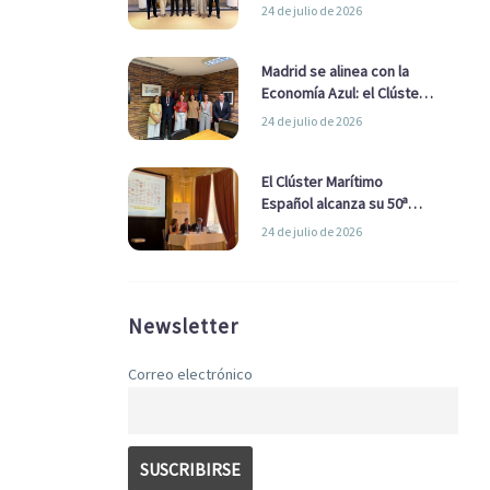
refuerzan su alianza para
24 de julio de 2026
impulsar una estrategia
Nacional de Economía Azul
Madrid se alinea con la
Economía Azul: el Clúster
Marítimo Español y la Real
24 de julio de 2026
Liga Naval avanzan
alianzas con el
Ayuntamiento
El Clúster Marítimo
Español alcanza su 50ª
Asamblea reafirmando su
24 de julio de 2026
liderazgo en la Economía
Azul
Newsletter
Correo electrónico