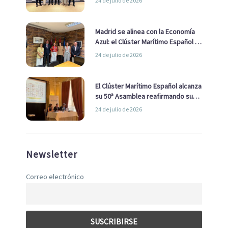
24 de julio de 2026
de Economía Azul
Madrid se alinea con la Economía
Azul: el Clúster Marítimo Español y
la Real Liga Naval avanzan alianzas
24 de julio de 2026
con el Ayuntamiento
El Clúster Marítimo Español alcanza
su 50ª Asamblea reafirmando su
liderazgo en la Economía Azul
24 de julio de 2026
Newsletter
Correo electrónico