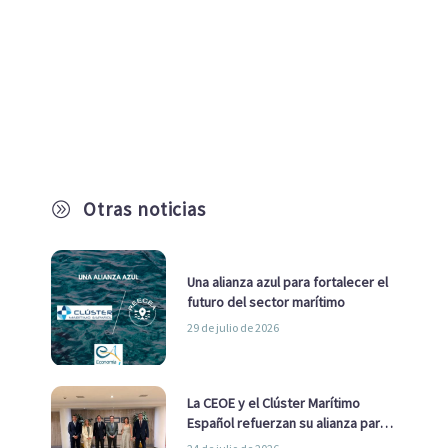
Otras noticias
A
Una alianza azul para fortalecer el
futuro del sector marítimo
29 de julio de 2026
La CEOE y el Clúster Marítimo
Español refuerzan su alianza para
impulsar una estrategia Nacional