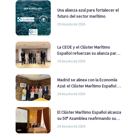
Una alianza azul para fortalecer el
futuro del sector marítimo
29 de julio de 2026
La CEOE y el Clúster Marítimo
Español refuerzan su alianza para
impulsar una estrategia Nacional
24 de julio de 2026
de Economía Azul
Madrid se alinea con la Economía
Azul: el Clúster Marítimo Español y
la Real Liga Naval avanzan alianzas
24 de julio de 2026
con el Ayuntamiento
El Clúster Marítimo Español alcanza
su 50ª Asamblea reafirmando su
liderazgo en la Economía Azul
24 de julio de 2026