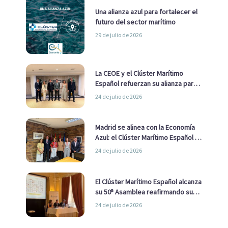
Una alianza azul para fortalecer el
futuro del sector marítimo
29 de julio de 2026
La CEOE y el Clúster Marítimo
Español refuerzan su alianza para
impulsar una estrategia Nacional
24 de julio de 2026
de Economía Azul
Madrid se alinea con la Economía
Azul: el Clúster Marítimo Español y
la Real Liga Naval avanzan alianzas
24 de julio de 2026
con el Ayuntamiento
El Clúster Marítimo Español alcanza
su 50ª Asamblea reafirmando su
liderazgo en la Economía Azul
24 de julio de 2026