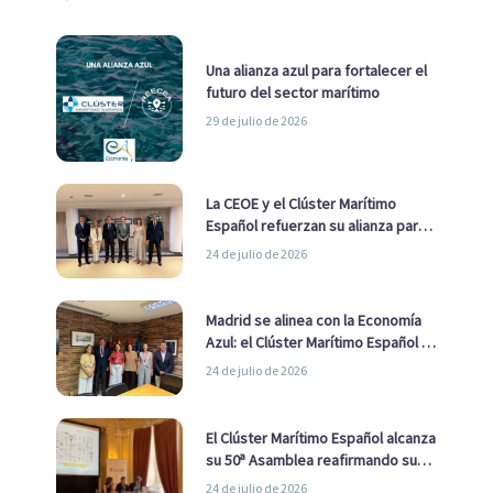
Una alianza azul para fortalecer el
futuro del sector marítimo
29 de julio de 2026
La CEOE y el Clúster Marítimo
Español refuerzan su alianza para
impulsar una estrategia Nacional
24 de julio de 2026
de Economía Azul
Madrid se alinea con la Economía
Azul: el Clúster Marítimo Español y
la Real Liga Naval avanzan alianzas
24 de julio de 2026
con el Ayuntamiento
El Clúster Marítimo Español alcanza
su 50ª Asamblea reafirmando su
liderazgo en la Economía Azul
24 de julio de 2026