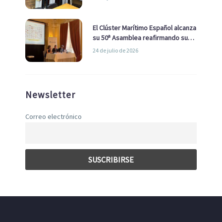
con el Ayuntamiento
El Clúster Marítimo Español alcanza
su 50ª Asamblea reafirmando su
liderazgo en la Economía Azul
24 de julio de 2026
Newsletter
Correo electrónico