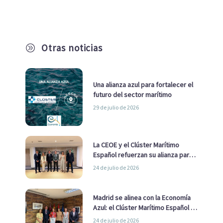
Otras noticias
A
Una alianza azul para fortalecer el
futuro del sector marítimo
29 de julio de 2026
La CEOE y el Clúster Marítimo
Español refuerzan su alianza para
impulsar una estrategia Nacional
24 de julio de 2026
de Economía Azul
Madrid se alinea con la Economía
Azul: el Clúster Marítimo Español y
la Real Liga Naval avanzan alianzas
24 de julio de 2026