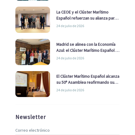
La CEOE y el Clúster Marítimo
Español refuerzan su alianza para
impulsar una estrategia Nacional
24 de julio de 2026
de Economía Azul
Madrid se alinea con la Economía
Azul: el Clúster Marítimo Español y
la Real Liga Naval avanzan alianzas
24 de julio de 2026
con el Ayuntamiento
El Clúster Marítimo Español alcanza
su 50ª Asamblea reafirmando su
liderazgo en la Economía Azul
24 de julio de 2026
Newsletter
Correo electrónico