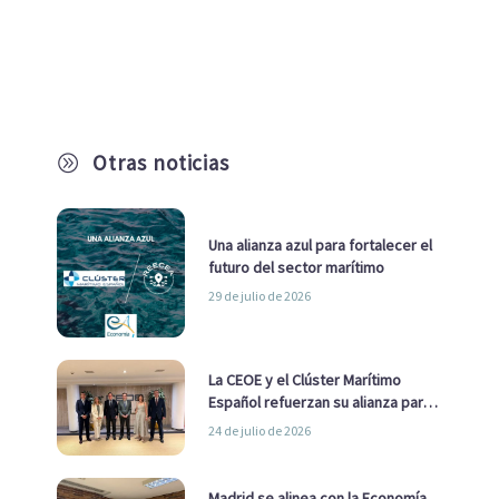
Otras noticias
A
Una alianza azul para fortalecer el
futuro del sector marítimo
29 de julio de 2026
La CEOE y el Clúster Marítimo
Español refuerzan su alianza para
impulsar una estrategia Nacional
24 de julio de 2026
de Economía Azul
Madrid se alinea con la Economía