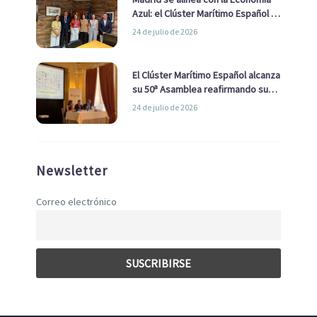
Azul: el Clúster Marítimo Español y
la Real Liga Naval avanzan alianzas
24 de julio de 2026
con el Ayuntamiento
El Clúster Marítimo Español alcanza
su 50ª Asamblea reafirmando su
liderazgo en la Economía Azul
24 de julio de 2026
Newsletter
Correo electrónico